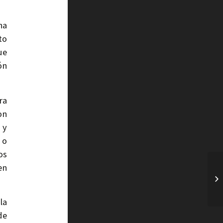
na
to
ue
ón
ra
on
 y
 o
os
en
la
de