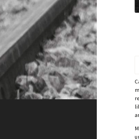
C
m
r
l
a
M
u