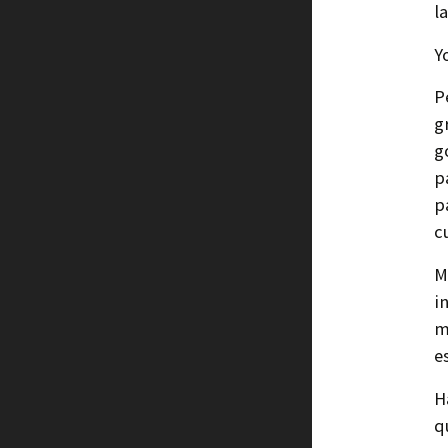
l
Y
P
g
g
p
p
c
M
i
m
e
H
q