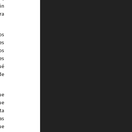
in
ra
os
es
os
es
ué
de
ue
ue
ta
as
ue