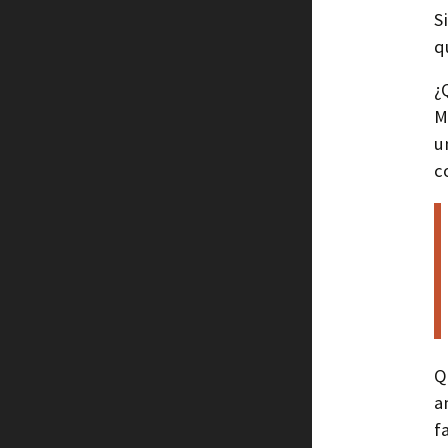
S
q
¿
M
u
c
Q
a
f