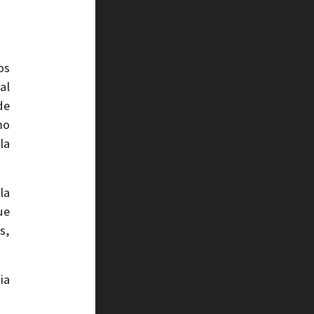
os
al
de
mo
la
la
ue
s,
ia