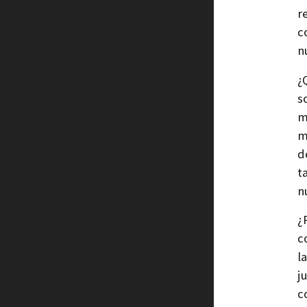
r
c
n
¿
s
m
m
d
t
n
¿
c
l
j
c