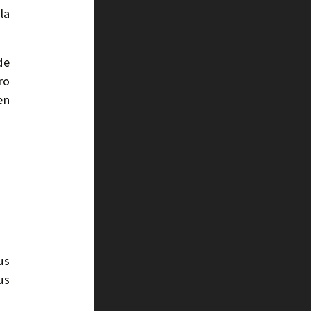
la
de
ro
en
us
us