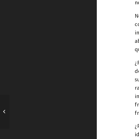
n
N
c
i
a
q
¿
d
s
r
i
f
Orillera (milonga)
f
¿
i