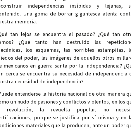
econstruir independencias insípidas y lejanas, s
ontenido. Una goma de borrar gigantesca atenta cont
uestra memoria.
Qué tan lejos se encuentra el pasado? ¿Qué tan otr
omos? ¿Qué tanto han destruido las repeticion
ecánicas, los esquemas, las horribles estampitas, l
iedos del poder, las imágenes de aquellos otros millar
e mexicanos en guerra santa por la independencia? ¿Q
an cerca se encuentra su necesidad de independencia 
uestra necesidad de independencia?
Puede entenderse la historia nacional de otra manera q
omo un nudo de pasiones y conflictos violentos, en los q
a revolución, la revuelta popular, no necesi
ustificaciones, porque se justifica por sí misma y en l
ondiciones materiales que la producen, ante un poder q