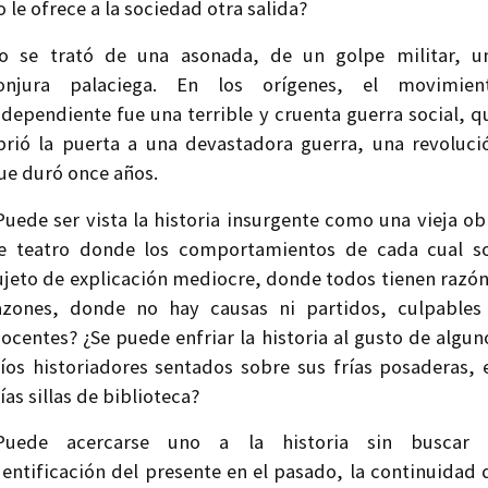
o le ofrece a la sociedad otra salida?
o se trató de una asonada, de un golpe militar, u
onjura palaciega. En los orígenes, el movimien
ndependiente fue una terrible y cruenta guerra social, q
brió la puerta a una devastadora guerra, una revoluci
ue duró once años.
Puede ser vista la historia insurgente como una vieja ob
e teatro donde los comportamientos de cada cual s
ujeto de explicación mediocre, donde todos tienen razón
azones, donde no hay causas ni partidos, culpables
nocentes? ¿Se puede enfriar la historia al gusto de algun
ríos historiadores sentados sobre sus frías posaderas, 
rías sillas de biblioteca?
Puede acercarse uno a la historia sin buscar 
dentificación del presente en el pasado, la continuidad 