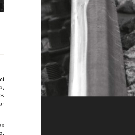
mí
o,
es
ar
ue
o,